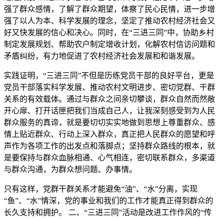
强了群众感情，了解了群众期望，体察了民心民情，进一步增
强了以人为本、科学发展的理念，坚定了推动农村经济社会又
好又快发展的信心和决心。同时，在“三进三同”中，协助乡村
制定发展规划、帮助农户制定增收计划，化解农村信访问题和
矛盾纠纷，有力地促进了农村经济社会发展和和谐发展。
实践证明，“三进三同”不但是历练党员干部的良好平台，更是
党员干部落实科学发展、推动农村文明进步、密切党群、干群
关系的有效载体。通过与群众之间亲切攀谈，群众自然而然敞
开心扉、打开话匣把我们当成自己人，让我深刻感受到为人民
群众服务的真谛，就是要切切实实地做到思想上尊重群众、感
情上贴近群众、行动上深入群众，真正把人民群众的愿望和呼
声作为各项工作的出发点和落脚点；坚持群众路线的根本，就
是要保持与群众血脉相通、心气相连，密切联系群众，多渠道
与群众沟通，为群众想问题、办事情。
只有这样，党群干群关系才能避免“油”、“水”分离，实现
“鱼”、“水”情深，党的事业和我们的工作才能真正得到群众的
长久支持和拥护。 二、“三进三同”活动是改进工作作风的“传