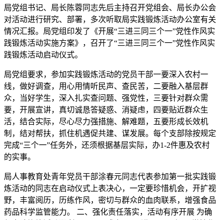
局党组书记、局长陈蓉同志先后主持召开党组会、局长办公会
对活动进行研究、部署，多次听取局实践锻炼活动办公室有关
情况汇报。局党组印发了《开展“三进三同三个一”党性作风实
践锻炼活动实施方案》，召开了“三进三同三个一”党性作风实
践锻炼活动启动仪式。
局党组要求，参加实践锻炼活动的党员干部一要深入农村一
线，做好调查，用心用情听民声、查民苦，二要融入基层群
众，当好学生，深入扎实查问题、强党性，三要针对群众需
要，开展宣讲，真切诚恳答疑惑、消疑虑，四要贴近群众生
活，结合实际，尽心尽力强措施、解难题，五要形成长效机
制，结对帮扶，抓住机遇促共建、谋发展。每个支部除按规定
完成“三个一”任务外，还须根据基层实际，办1-2件惠及农村
的实事。
局人事教育处青年党员干部涂春元同志代表参加第一批实践锻
炼活动的同志在启动仪式上表决心，一定要珍惜机会，开扩视
野，丰富阅历，历练作风，密切与群众的血肉联系，增强食品
药品科学监管能力。 二、强化责任落实，活动有序开展 为确