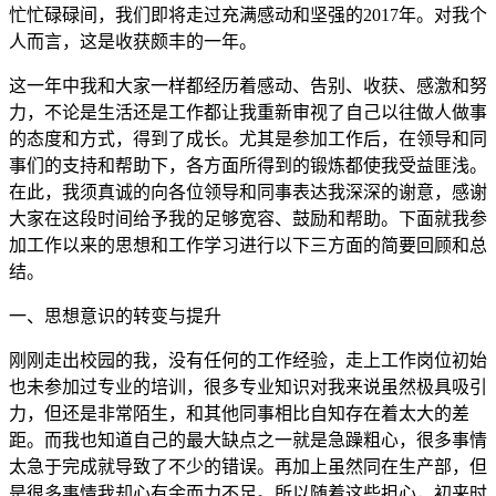
忙忙碌碌间，我们即将走过充满感动和坚强的2017年。对我个
人而言，这是收获颇丰的一年。
这一年中我和大家一样都经历着感动、告别、收获、感激和努
力，不论是生活还是工作都让我重新审视了自己以往做人做事
的态度和方式，得到了成长。尤其是参加工作后，在领导和同
事们的支持和帮助下，各方面所得到的锻炼都使我受益匪浅。
在此，我须真诚的向各位领导和同事表达我深深的谢意，感谢
大家在这段时间给予我的足够宽容、鼓励和帮助。下面就我参
加工作以来的思想和工作学习进行以下三方面的简要回顾和总
结。
一、思想意识的转变与提升
刚刚走出校园的我，没有任何的工作经验，走上工作岗位初始
也未参加过专业的培训，很多专业知识对我来说虽然极具吸引
力，但还是非常陌生，和其他同事相比自知存在着太大的差
距。而我也知道自己的最大缺点之一就是急躁粗心，很多事情
太急于完成就导致了不少的错误。再加上虽然同在生产部，但
是很多事情我却心有余而力不足。所以随着这些担心，初来时