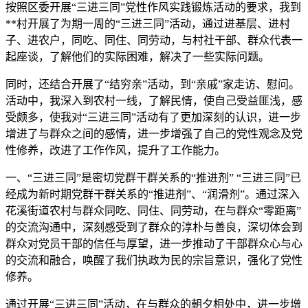
按照区委开展“三进三同”党性作风实践锻炼活动的要求，我到
**村开展了为期一周的“三进三同”活动，通过进基层、进村
子、进农户，同吃、同住、同劳动，与村社干部、群众代表一
起座谈，了解他们的实际困难，解决了一些实际问题。
同时，还结合开展了“结穷亲”活动，到“亲戚”家走访、慰问。
活动中，我深入到农村一线，了解民情，使自己受益匪浅，感
受颇多，使我对“三进三同”活动有了更加深刻的认识，进一步
增进了与群众之间的感情，进一步增强了自己的党性观念及党
性修养，改进了工作作风，提升了工作能力。
一、“三进三同”是密切党群干群关系的“推进剂” “三进三同”已
经成为新时期党群干群关系的“推进剂”、“润滑剂”。通过深入
花溪街道农村与群众同吃、同住、同劳动，在与群众“零距离”
的交流沟通中，深刻感受到了群众的淳朴与善良，深切体会到
群众对党员干部的信任与厚望，进一步推动了干部群众心与心
的交流和融合，唤醒了我们执政为民的宗旨意识，强化了党性
修养。
通过开展“三进三同”活动，在与群众的朝夕相处中，进一步增