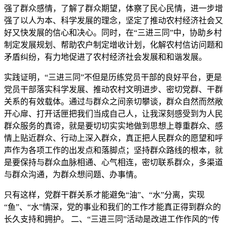
强了群众感情，了解了群众期望，体察了民心民情，进一步增
强了以人为本、科学发展的理念，坚定了推动农村经济社会又
好又快发展的信心和决心。同时，在“三进三同”中，协助乡村
制定发展规划、帮助农户制定增收计划，化解农村信访问题和
矛盾纠纷，有力地促进了农村经济社会发展和和谐发展。
实践证明，“三进三同”不但是历练党员干部的良好平台，更是
党员干部落实科学发展、推动农村文明进步、密切党群、干群
关系的有效载体。通过与群众之间亲切攀谈，群众自然而然敞
开心扉、打开话匣把我们当成自己人，让我深刻感受到为人民
群众服务的真谛，就是要切切实实地做到思想上尊重群众、感
情上贴近群众、行动上深入群众，真正把人民群众的愿望和呼
声作为各项工作的出发点和落脚点；坚持群众路线的根本，就
是要保持与群众血脉相通、心气相连，密切联系群众，多渠道
与群众沟通，为群众想问题、办事情。
只有这样，党群干群关系才能避免“油”、“水”分离，实现
“鱼”、“水”情深，党的事业和我们的工作才能真正得到群众的
长久支持和拥护。 二、“三进三同”活动是改进工作作风的“传