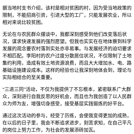
据当地村支书介绍，该村是相对贫困的村，因为受当地政策的
限制，不能招商引资，引进大型的工厂，只能发展农业，所以
相对来说比较贫困。
无论在与农民群众摆谈中，我都深刻感受到他们改变落后状
况，谋求快速发展的强烈愿望。但我也实实在在地体察到科学
发展的观念要农村落到实处亦非易事。与发展经济的迫切要求
不相匹配。李阳村的农户过度分散居住状况，不仅限制了土地
集约利用，造成有效土地资源浪费，而且大大增加水、电、路
基础设施建设成本。这样的经验也让我深刻地体会到，理论与
实际相结合的至关重要。
“三进三同”活动，不仅为我提供了不忘根本，紧密联系广大群
众，深刻进行自我反思的好机会，而且也为我创造了以人民群
众为师为友，增强切身感受，接受基层实践锻炼的好平台。
通过这次活动的参与，经受了历练，会使我变得更加的成熟，
在以后的日子里，我会不断追求进步，刻苦求知，在自己平凡
的岗位上努力工作，为社会的发展添砖加瓦。