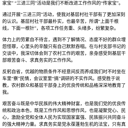
家宝” “三进三同”活动是我们不断改进工作作风的“传家宝”。
通过开展“三进三同”活动，使我对基层村社干部有了更加深刻
的认识。基层村社干部最朴实，也最辛苦，所谓“上面千根
线，下面一根针”，各项工作任务重、头绪多，纷繁复杂。
体力上的劳累自不待言，遇到不了解情况、态度不好的群众埋
怨怪罪，心里头的辛酸只有自己默默吞咽。在与村支部书记的
交谈中，我深切体会到了农村工作的艰苦，亲身感受到基层干
部艰苦奋斗、求真务实的工作作风。
反躬自省，优越的物质条件不经意间反而养成我们时不时坐在
车里“察”民情，会议室里“搞”调研的不实作风。感受胜于说
教，农村群众和基层干部身上的优良传统和品格深深地教育了
我。
艰苦奋斗既是中华民族的伟大精神财富，也是我们党的优良传
统和政治本色，既是工作作风和思想作风，也是凝聚党心、民
心，激励全党和全体人民为实现国家富强、民族振兴共同奋斗
的强大精神力量。求真务实是党永葆蓬勃生机的法宝，只有真