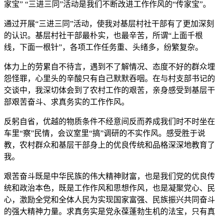
家宝” “三进三同”活动是我们不断改进工作作风的“传家宝”。
通过开展“三进三同”活动，使我对基层村社干部有了更加深刻
的认识。基层村社干部最朴实，也最辛苦，所谓“上面千根
线，下面一根针”，各项工作任务重、头绪多，纷繁复杂。
体力上的劳累自不待言，遇到不了解情况、态度不好的群众埋
怨怪罪，心里头的辛酸只有自己默默吞咽。在与村支部书记的
交谈中，我深切体会到了农村工作的艰苦，亲身感受到基层干
部艰苦奋斗、求真务实的工作作风。
反躬自省，优越的物质条件不经意间反而养成我们时不时坐在
车里“察”民情，会议室里“搞”调研的不实作风。感受胜于说
教，农村群众和基层干部身上的优良传统和品格深深地教育了
我。
艰苦奋斗既是中华民族的伟大精神财富，也是我们党的优良传
统和政治本色，既是工作作风和思想作风，也是凝聚党心、民
心，激励全党和全体人民为实现国家富强、民族振兴共同奋斗
的强大精神力量。求真务实是党永葆蓬勃生机的法宝，只有真