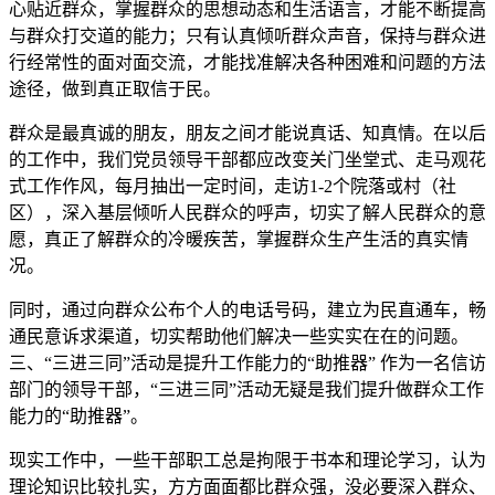
心贴近群众，掌握群众的思想动态和生活语言，才能不断提高
与群众打交道的能力；只有认真倾听群众声音，保持与群众进
行经常性的面对面交流，才能找准解决各种困难和问题的方法
途径，做到真正取信于民。
群众是最真诚的朋友，朋友之间才能说真话、知真情。在以后
的工作中，我们党员领导干部都应改变关门坐堂式、走马观花
式工作作风，每月抽出一定时间，走访1-2个院落或村（社
区），深入基层倾听人民群众的呼声，切实了解人民群众的意
愿，真正了解群众的冷暖疾苦，掌握群众生产生活的真实情
况。
同时，通过向群众公布个人的电话号码，建立为民直通车，畅
通民意诉求渠道，切实帮助他们解决一些实实在在的问题。
三、“三进三同”活动是提升工作能力的“助推器” 作为一名信访
部门的领导干部，“三进三同”活动无疑是我们提升做群众工作
能力的“助推器”。
现实工作中，一些干部职工总是拘限于书本和理论学习，认为
理论知识比较扎实，方方面面都比群众强，没必要深入群众、