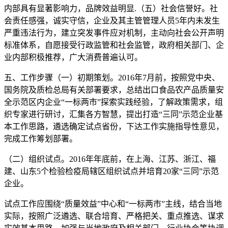
内部具有显著影响力，品牌效益明显.（五）社会信誉好。社
会责任感强，诚实守信，企业及其主管管理人员5年内未发生
严重违法行为，建立突发事件应对机制，主动向社会公开声明
标准体系，自愿接受行政监管和社会监管，政府相关部门、企
业内部积极推荐，广大消费普遍认可。
五、工作步骤（一）初期策划。2016年7月前，按照党中央、
国务院及质检总局有关部署要求，总结出口食品农产品质量安
全示范区内企业“一标两市”探索实践经验，了解政策需求，组
织专家进行研讨，汇集各方智慧，提出打造“三同”示范企业基
本工作思路，遴选确定试点省份，下达工作实施指导性意见，
完成工作筹划部署。
（二）组织试点。2016年年底前，在上海、江苏、浙江、福
建、山东5个检验检疫局辖区组织试点并培育20家“三同”示范
企业。
试点工作应围绕“质量效益”中心和“一标两市”主线，结合当地
实际，按照广泛遴选、联合培育、严格把关、重点推选、谋求