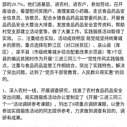
部的29.7%，他们进基层、进农村、进农户，参加劳动，召开
座谈会，看望慰问贫困户，清理家庭小药箱，走访食品药品安
全信息员、协管员，配合乡镇食品药品监管委托执法，开展食
品药品安全大整治大排查，发放食品药品安全宣传资料，帮助
村党支部建立活动室等，做了大量工作，实践锻炼活动取得了
实效。 三、注重结合实际，活动成效明显 局党组坚持统筹城
乡的原则，重点选择在黔江区（对口扶贫区）、巫山县（库
区）、梁平县（市级统筹城乡综合配套改革示范县）等3个区
县的偏远贫困村作为开展“三进三同三个一”党性作风实践锻炼
点，注重与食品药品监管工作相结合，突出了实践特色，解决
了突出问题，达到了“党员干部受教育，人民群众得实惠”的目
的。
1、深入农村一线，开展调查研究，找准了农村食品药品安全
突出问题。局实践锻炼活动办公室制定了《开展“三进三同三
个一”活动调研参考课题》，列出了8项重点调研课题，以便为
参加实践锻炼活动的同志提供参考，力求做到调查有目的、调
研有成果。