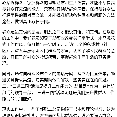
心贴近群众，掌握群众的思想动态和生活语言，才能不断提高
与群众打交道的能力；只有认真倾听群众声音，保持与群众进
行经常性的面对面交流，才能找准解决各种困难和问题的方法
途径，做到真正取信于民。
群众是最真诚的朋友，朋友之间才能说真话、知真情。在以后
的工作中，我们党员领导干部都应改变关门坐堂式、走马观花
式工作作风，每月抽出一定时间，走访1-2个院落或村（社
区），深入基层倾听人民群众的呼声，切实了解人民群众的意
愿，真正了解群众的冷暖疾苦，掌握群众生产生活的真实情
况。
同时，通过向群众公布个人的电话号码，建立为民直通车，畅
通民意诉求渠道，切实帮助他们解决一些实实在在的问题。
三、“三进三同”活动是提升工作能力的“助推器” 作为一名信访
部门的领导干部，“三进三同”活动无疑是我们提升做群众工作
能力的“助推器”。
现实工作中，一些干部职工总是拘限于书本和理论学习，认为
理论知识比较扎实，方方面面都比群众强，没必要深入群众、