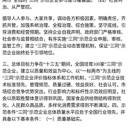
两市”主线的“三同”示范企业参与度与覆盖面。（四）社会共
治、从严管控。
倡导人人参与、大家共享，调动各方积极因素，明确责任，齐
抓共管，加强系统治理、全程治理、综合施策，坚守底线，引
导消费和经营预期。坚持企业自我声明、政府部门严格审核、
社会参与监督相结合，有序实施“三同”示范企业申报、审核、
监管工作；建立 “三同”示范企业动态管理机制，保证“三同”示
范企业始终处于引领地位。
三、总体目标力争在“十三五”期间，全国培育100家“三同”示
范企业，建立以质量和效益为中心、以“一标两市”为主线的
“三同”示范企业评价指标体系和工作机制，“三同”示范企业技
术标准领先、管理规范、质量过硬、效益良好、社会认可，市
场综合竞争优势突出，行业影响力和标杆性示范效应明显，社
会以质取胜整体意识得到巩固，国家食品供给侧结构得到优
化，人民群众高品质、多样化消费需求得到不断满足。四、示
范条件“三同”示范企业总体质量水平应处于全国行业领先，并
具备以下基本条件：（一）质量基础实。