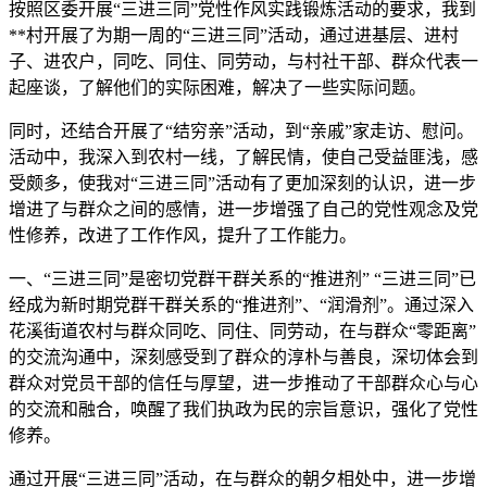
按照区委开展“三进三同”党性作风实践锻炼活动的要求，我到
**村开展了为期一周的“三进三同”活动，通过进基层、进村
子、进农户，同吃、同住、同劳动，与村社干部、群众代表一
起座谈，了解他们的实际困难，解决了一些实际问题。
同时，还结合开展了“结穷亲”活动，到“亲戚”家走访、慰问。
活动中，我深入到农村一线，了解民情，使自己受益匪浅，感
受颇多，使我对“三进三同”活动有了更加深刻的认识，进一步
增进了与群众之间的感情，进一步增强了自己的党性观念及党
性修养，改进了工作作风，提升了工作能力。
一、“三进三同”是密切党群干群关系的“推进剂” “三进三同”已
经成为新时期党群干群关系的“推进剂”、“润滑剂”。通过深入
花溪街道农村与群众同吃、同住、同劳动，在与群众“零距离”
的交流沟通中，深刻感受到了群众的淳朴与善良，深切体会到
群众对党员干部的信任与厚望，进一步推动了干部群众心与心
的交流和融合，唤醒了我们执政为民的宗旨意识，强化了党性
修养。
通过开展“三进三同”活动，在与群众的朝夕相处中，进一步增