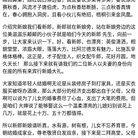
赛秋香，风流才子唐伯虎，为点秋香愁断肠，三点秋香真情
在，春心拥抱入洞房，且看小伙儿有绝招，梧桐引来金凤凰。
介绍完新娘我们看新郎，新郎就在新娘旁，站在新娘旁边的这
位美滋滋乐颠颠的小伙子就是咱们今天的新郎 先生，向前一
步，让大家来认识一下，好，看新郎，也漂亮：英俊潇洒，相
貌堂堂，浓眉大眼，落落大方，比阿兰德龙有魅力，比施瓦辛
格体格棒。这正是，才子配佳人，织女配牛郎，花好月圆，地
久天长！ 那么接下来就有请我们的二位新人以夫妻的身份向
在座的所有来宾行新婚大礼。
大家知道年轻人结婚啊无论是从装修房子到打家具，还是买衣
服买被呀办酒席，那么大部分的经济支出都出自于父母，父母
啊可以说为了儿女的婚事费尽了心血，支出了大笔的费用。但
是咱们 大婶说了能够娶这么一个温柔漂亮的儿媳妇别说花上
几万，就是花上十万、五十万都值得。
所以新郎新娘请听真，水有源，树有根，儿女不忘养育恩，今
朝结婚成家业，尊老敬贤白发双亲，接下来是二拜高堂，父母