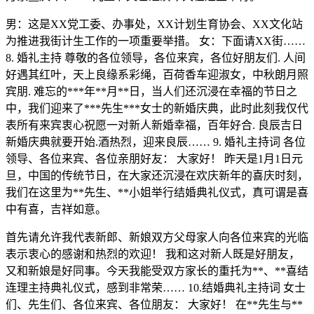
男：这是XX党工委、办事处，XX计划生育协会、XX文化站
为推进我街计生工作的一项重要举措。 女：下面请XX街……
8. 婚礼主持 尊敬的各位领导，各位来宾，各位好朋友们. 人间
好遇其红叶，天上良缘系彩绳，百荷香车迎淑女，中秋朗月照
宾朋. 难忘的***年**月**日，当人们还沉浸在幸福的节日之
中，我们迎来了***先生***女士的新婚庆典，此时此刻我仅代
表所有来宾衷心祝愿一对新人新婚幸福，百年好合. 良辰吉日
新婚庆典就要开始.酒热烈，迎来良辰…… 9. 婚礼主持词 各位
领导、各位来宾、各位亲朋好友： 大家好！ 昨天是1月1日元
旦，中国的传统节日，在大家还沉浸在欢庆新年的喜庆时刻，
我们在这里为**先生、**小姐举行结婚典礼仪式，真可谓是喜
中有喜，吉祥如意。
首先请允许我代表新郎、新娘双方父母家人向各位来宾的光临
表示衷心的感谢和热烈的欢迎！ 我和这对新人既是好朋友，
又和新娘是好同事。今天我能受双方家长的重托为**、**喜结
连理主持典礼仪式，感到非常荣…… 10.结婚典礼主持词 女士
们、先生们、各位来宾、各位朋友： 大家好！ 在**先生与**