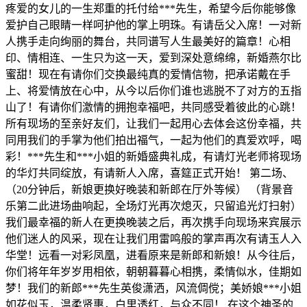
疼爱的女儿的一生郑重的托付给***先生，希望今后你能够像
爱护自己眼睛一样呵护他的掌上明珠。有请岳父入席！一对新
人携手走向绚丽的舞台，共同谱写人生最美好的篇章！心相
印、情相连、一生只为这一天，爱到深处意绵绵，新婚燕尔比
蜜甜！现在有请你们交换最纯真的爱情信物，把承诺戴在手
上、将爱情放在心中，从今以后你们谁也逃脱不了对方的五指
山了！有请你们激情的拥抱幸福吧，共同感受着彼此的心跳！
所有现场的至亲好友们，让我们一起用心去体会这份幸福，共
同用我们的手掌为他们拍出福气，一起为他们的真爱欢呼，喝
彩！***先生和***小姐的新婚盛典礼成，有请灯光老师将现场
的华灯共同绽放，有请新人入席，喜筵正式开始！ 第二场、
（20分钟后，新娘更换好晚装和新郎在厅外等候） （背景音
乐第二此进场曲响起，全场灯光再次熄灭，只留追光灯扫射）
我们最幸福的新人在更换晚装之后，再次携手向现场来宾展示
他们迷人的风采，现在让我们用雷鸣般的掌声再次有请玉人入
华堂！远看一对彩凤凰，进看原来是新郎和新娘！从今往后，
你们将年年岁岁用相依，朝朝暮暮心相携，柔情似水，佳期如
梦！我们的新郎***先生英俊潇洒，风流倜傥；美娇娘***小姐
如花似玉，温柔贤惠，白里透红，与众不同！ 在这个神圣的