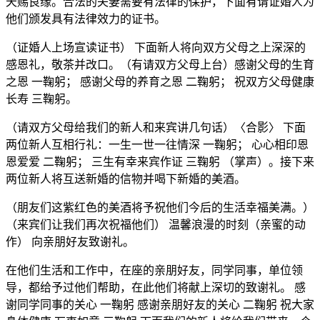
天赐良缘。合法的夫妻需要有法律的保护，下面有请证婚人为
他们颁发具有法律效力的证书。
（证婚人上场宣读证书） 下面新人将向双方父母之上深深的
感恩礼，敬茶并改口。（有请双方父母上台）感谢父母的生育
之恩 一鞠躬； 感谢父母的养育之恩 二鞠躬； 祝双方父母健康
长寿 三鞠躬。
（请双方父母给我们的新人和来宾讲几句话）〈合影〉 下面
两位新人互相行礼：一生一世一往情深 一鞠躬； 心心相印恩
恩爱爱 二鞠躬； 三生有幸来宾作证 三鞠躬 （掌声）。接下来
两位新人将互送新婚的信物并喝下新婚的美酒。
（朋友们这紫红色的美酒将予祝他们今后的生活幸福美满。）
（来宾们让我们再次祝福他们） 温馨浪漫的时刻（亲蜜的动
作） 向亲朋好友致谢礼。
在他们生活和工作中，在座的亲朋好友，同学同事，单位领
导，都给予过他们帮助，在此他们将献上深切的致谢礼。 感
谢同学同事的关心 一鞠躬 感谢亲朋好友的关心 二鞠躬 祝大家