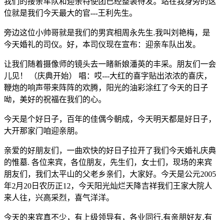
我们的接亲车队和迎亲特使团已经整装待发。站在我身旁的这
位就是我们今天最大的官---王利先生。
旁边这位小帅哥就是我们的男宾相周永先生.我叫刘艳梅，是
今天婚礼的司仪。好，本司仪现在宣布：迎亲车队出发。
让我们随着摄像师的镜头去一睹新娘潘英的丰采。朋友们一会
儿见！ （庆典开始） 唱：哎---大红的喜字贴出浓浓的喜庆，
鞭炮的响声带来阵阵的欢腾，阳光的油彩涂红了今天的日子
呦，美好的祝福在我们的心。
今天是个好日子，百年的佳偶今朝成，今天明天都是好日子，
大开那家门咱迎亲朋。
亲爱的好朋友们，一曲欢快的好日子拉开了我们今天婚礼庆典
的惟墓. 各位来宾，各位朋友，先生们，女士们，现场的来宾
朋友们，我们太平山的父老乡亲们，大家好。今天是公元2005
年2月20日农历正12，今天阳光灿烂天降吉祥我们王家大院人
来人往，兴高采烈，喜气洋洋。
今天的来宾真不少，有上级领导有，各业同行.有亲朋好友.有