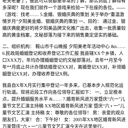
老夫老妻了，彼此可以说都是非常的了解，那么到底了解得有
多深呢？现在我们就作一个游戏来检验一下在座的各位。------
（游戏：找老…… 5.金婚、银婚庆典的策划 关于举办“重温激
情岁月”夕阳美金婚、银婚庆典的策划 一、目的： 通过金、银
婚庆典能更好的将夕阳美品牌文化推广出去，收集一批质量较
高的黄金档案，文秘部落为接下来的销售奠定坚实的基础。
二、组织机构： 鞍山市千山晚报 夕阳美老年活动中心 &n……
6.民政局婚姻登记和收养登记工作汇报 我县辖XX个乡镇，人
口XXX万，年均办理婚姻登记约文秘部落对。去年**月至今
年**月底止共计办理结婚登记XX对，离婚登记XX对，补领婚
姻登记XX对，办理收养登记X例。
我县自X年X月实行集中登记一年多来，已基本步入规范化运
行轨道。现将近段工作向各位领导汇报如下： 一、立足根本
点，提升婚姻服务水平 &…… 7.婚育新风进万家暨庆“六一”儿
童节文艺汇演主持稿 XX地区婚育新风进万家 暨庆“六 • 一”儿
童节文艺汇演 主持稿 女：尊敬的各位领导！ 男：亲爱的观众
朋友们，大家！ 合：下午好！ 女：2005年XX地区婚育新风进
万家暨庆“六 • 一”儿童节文艺汇演今天在这里举行。