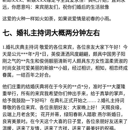
新郎XXX、新娘XXX缘定今生真爱永恒！典礼开始，直到永
远，你愿意吗：来宾朋友们，祝你们婚后的生活就像
这爱的火种一样如火如荼，如果说爱情是初春的小雨。
七、婚礼主持词大概两分钟左右
1.婚礼庆典主持词 敬爱的各位来宾，各位亲友大家下午好！今
天是公元***年*月*日，英俊潇洒风度翩翩，颇具中国男子阳
刚之气的**先生和俊俏靓丽清新可人颇具东方女性温柔贤淑的
时尚女孩可爱美丽的新娘**小姐，经过相识，相知，相恋终成
眷属，一结百年之好合。
他们庄重的结婚庆典将在于今天的**点*分，准时于**大厦隆
重举行，所有的来宾我希望你们伸出手来，给于真挚的掌声，
给予我鼓励一下好吗？ 在典礼正式开始之…… 2.婚礼主持词
尊敬的各位来宾、各位亲朋好友：大家晚上好！ 天赐良缘，
云端上月老含笑； 花开并蒂，绿阳春新人踏歌 燕尔新婚日，
良宵美景时。在今天这个大喜的日子里，各位亲朋好友送来了
温暖，送来了友情，送来了吉祥，送来了最美好的祝福。