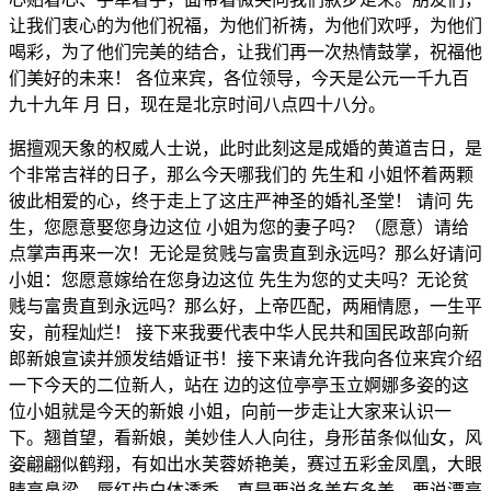
让我们衷心的为他们祝福，为他们祈祷，为他们欢呼，为他们
喝彩，为了他们完美的结合，让我们再一次热情鼓掌，祝福他
们美好的未来！ 各位来宾，各位领导，今天是公元一千九百
九十九年 月 日，现在是北京时间八点四十八分。
据擅观天象的权威人士说，此时此刻这是成婚的黄道吉日，是
个非常吉祥的日子，那么今天哪我们的 先生和 小姐怀着两颗
彼此相爱的心，终于走上了这庄严神圣的婚礼圣堂！ 请问 先
生，您愿意娶您身边这位 小姐为您的妻子吗？（愿意）请给
点掌声再来一次！无论是贫贱与富贵直到永远吗？那么好请问
小姐：您愿意嫁给在您身边这位 先生为您的丈夫吗？无论贫
贱与富贵直到永远吗？那么好，上帝匹配，两厢情愿，一生平
安，前程灿烂！ 接下来我要代表中华人民共和国民政部向新
郎新娘宣读并颁发结婚证书！接下来请允许我向各位来宾介绍
一下今天的二位新人，站在 边的这位亭亭玉立婀娜多姿的这
位小姐就是今天的新娘 小姐，向前一步走让大家来认识一
下。翘首望，看新娘，美妙佳人人向往，身形苗条似仙女，风
姿翩翩似鹤翔，有如出水芙蓉娇艳美，赛过五彩金凤凰，大眼
睛高鼻梁，唇红齿白体透香，真是要说多美有多美，要说漂亮