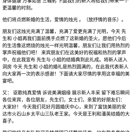
身体健康 万事如意 三鞠躬 下面我们的新人将给我们带来一个
更温馨的时刻。
他们将点燃新婚的生活，爱情的烛光 。（放抒情的音乐）。
朋友们这烛光充满了温馨，充满了爱更充满了光明，今天 先
生和 小姐再我们面前携手点燃了这新婚的圣火，愿他们今后
的生活像这燃烧的烛光一样光明温馨，朋友们让我们用热烈的
掌声祝福他们吧！ 来宾朋友们在这美好的祝福和热烈的掌声
中，在此我宣布 先生与 小姐的结婚典到此礼成。将新人送入
洞房 今天 先生和 小姐的婚礼是热烈圆满的，在此我代表新人
向大家再一次的表示感谢！下面请大家尽情的享用这幸福的美
宴吧。
又： 讴歌纯真爱情 诉说美满姻缘 展示新人丰采 留下难忘瞬间
各位来宾，各位朋友，先生们，女士们，亲爱的好朋友们：
大家好！ 今天我们花好月圆婚庆中心，来到了富饶美丽的安
达市火石山乡太平山三队老王家。今天是王利和潘英结婚的大
喜子。