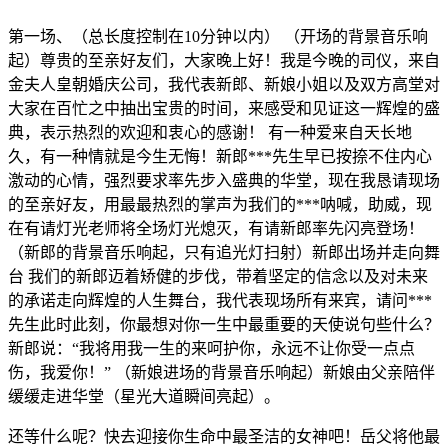
第一场、（总长度控制在10分钟以内） （开场的背景音乐响
起）尊贵的至亲好友们，大家晚上好！我是今晚的司仪，来自
金夫人皇朝婚庆公司，我代表新郎、新娘小姐以及双方高堂对
大家在百忙之中抽出宝贵的时间，来感受和见证这一辉煌的盛
典，表示热烈的欢迎和衷心的感谢！ 有一种爱来自天长地
久，有一种情就是今生无悔！新郎***先生早已按捺不住内心
激动的心情，强烈要求率先步入盛典的华堂，现在我恳请现场
的至亲好友，用最最热烈的掌声为我们的***呐喊，助威，现
在有请灯光老师将全场灯光熄灭，有请新郎率先闪亮登场！
（新郎的背景音乐响起，只有追光灯扫射）新郎出场并走向舞
台 我们的新郎迈着矫健的步伐，带着坚定的信念以及对未来
的承诺走向辉煌的人生舞台，我代表现场所有来宾，请问***
先生此时此刻，你最想对你一生中最重要的天使说句些什么？
新郎说：“我将用我一生的来呵护你，永远不让你受一点点
伤，我爱你！” （新娘进场的背景音乐响起）新娘由父亲陪伴
缓缓走进华堂（星光大道瞬间亮起）。
还等什么呢？快去迎接你生命中最圣洁的女神吧！岳父将他最