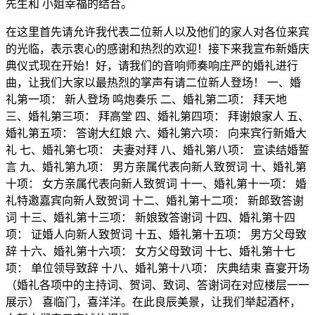
先生和 小姐幸福的结合。
在这里首先请允许我代表二位新人以及他们的家人对各位来宾
的光临，表示衷心的感谢和热烈的欢迎！接下来我宣布新婚庆
典仪式现在开始！好，请我们的音响师奏响庄严的婚礼进行
曲，让我们大家以最热烈的掌声有请二位新人登场！ 一、婚
礼第一项： 新人登场 鸣炮奏乐 二、婚礼第二项： 拜天地
三、婚礼第三项： 拜高堂 四、婚礼第四项： 拜谢娘家人 五、
婚礼第五项： 答谢大红娘 六、婚礼第六项： 向来宾行新婚大
礼 七、婚礼第七项： 夫妻对拜 八、婚礼第八项： 宣读结婚誓
言 九、婚礼第九项： 男方亲属代表向新人致贺词 十、婚礼第
十项： 女方亲属代表向新人致贺词 十一、婚礼第十一项： 婚
礼特邀嘉宾向新人致贺词 十二、婚礼第十二项： 新郎致答谢
词 十三、婚礼第十三项： 新娘致答谢词 十四、婚礼第十四
项： 证婚人向新人致贺词 十五、婚礼第十五项： 男方父母致
辞 十六、婚礼第十六项： 女方父母致词 十七、婚礼第十七
项： 单位领导致辞 十八、婚礼第十八项： 庆典结束 喜宴开场
（婚礼各项中的主持词、贺词、致词、答谢词在对应楼层一一
展示） 喜临门，喜洋洋。在此良辰美景，让我们举起酒杯，