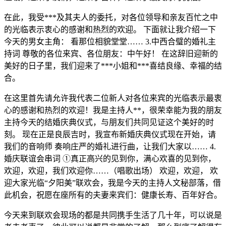
在此，我受***及其夫人的委托，对各位领导和亲友百忙之中
的光临表示衷心的感谢和热烈的欢迎。 下面就让我介绍一下
今天的男女主角： 看那位相貌堂堂…… 3.中西合璧的婚礼主
持词 尊敬的各位来宾、各位朋友：中午好！ 在这辞旧迎新的
美好的日子里，我们迎来了***小姐和***喜结良缘、幸福的结
合。
在这里首先请允许我代表二位新人对各位来宾的光临表示最衷
心的感谢和热烈的欢迎！我是主持人**，很荣幸能为我的朋友
主持今天的结婚庆典仪式，与朋友们共同见证这个美好的时
刻。 现在正是良辰吉时，我宣布新婚庆典仪式现在开始，请
我们的音响师 奏响庄严的婚礼进行曲，让我们大家以…… 4.
婚庆联谊会串词 ①真正高兴的见到你，满心欢喜的见到你，
欢迎，欢迎，我们欢迎你……（唱歌出场） 欢迎，欢迎， 欢
迎大家光临“夕阳美”联欢会，我是今天的主持人文秘部落，借
此机会，祝愿在座所有的夫妻来宾们：健康长寿、百年好合。
今天来到联欢会现场的都是共同携手生活了几十年，可以说是