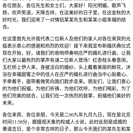
各位朋友、各位先生和女士们，大家好！阳光明媚，歌声飞
扬，欢声笑语，天降吉祥，在这美好的日子里，在这金秋的大
好时光，我们迎来了一对情侣某某先生和某某小姐幸福的结
合。
在这里首先允许我代表二位新人及他们的家人对各位来宾的光
临表示衷心的感谢和热烈的欢迎！接下来我宣布新婚庆典仪式
现在开始，好，请我们的音响师奏响庄严的婚礼进行曲，让我
们大家以最热烈的掌声有请二位新人登场！红杏枝头春意闹，
玉栏桥上伊人来，身披洁白的婚纱，头上戴着美丽的鲜花，沐
浴在幸福甜蜜之中的佳人在庄严的婚礼进行曲当中心贴着心、
手牵着手，面带着微笑向我们款步走来。朋友们，让我们衷心
的为他们祝福，为他们祈祷，为他们欢呼，为他们喝彩，为了
他们完美的结合，让我们在一次热烈的鼓掌，祝福他们美好的
未来。
各位来宾、各位亲朋，今天是二00九年九月九日，现在是北京
时间11:58分，据擅观天象的权威人士说，此时此刻是成婚的
黄道吉日，是个非常吉祥的日子，那么今天我们的某先生和某