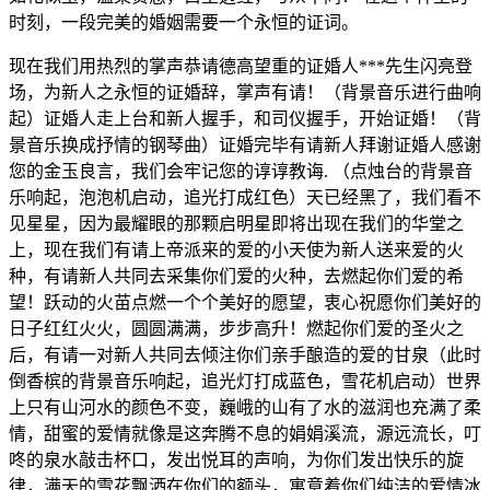
时刻，一段完美的婚姻需要一个永恒的证词。
现在我们用热烈的掌声恭请德高望重的证婚人***先生闪亮登
场，为新人之永恒的证婚辞，掌声有请！（背景音乐进行曲响
起）证婚人走上台和新人握手，和司仪握手，开始证婚！（背
景音乐换成抒情的钢琴曲）证婚完毕有请新人拜谢证婚人感谢
您的金玉良言，我们会牢记您的谆谆教诲. （点烛台的背景音
乐响起，泡泡机启动，追光打成红色）天已经黑了，我们看不
见星星，因为最耀眼的那颗启明星即将出现在我们的华堂之
上，现在我们有请上帝派来的爱的小天使为新人送来爱的火
种，有请新人共同去采集你们爱的火种，去燃起你们爱的希
望！跃动的火苗点燃一个个美好的愿望，衷心祝愿你们美好的
日子红红火火，圆圆满满，步步高升！燃起你们爱的圣火之
后，有请一对新人共同去倾注你们亲手酿造的爱的甘泉（此时
倒香槟的背景音乐响起，追光灯打成蓝色，雪花机启动）世界
上只有山河水的颜色不变，巍峨的山有了水的滋润也充满了柔
情，甜蜜的爱情就像是这奔腾不息的娟娟溪流，源远流长，叮
咚的泉水敲击杯口，发出悦耳的声响，为你们发出快乐的旋
律，满天的雪花飘洒在你们的额头，寓意着你们纯洁的爱情冰