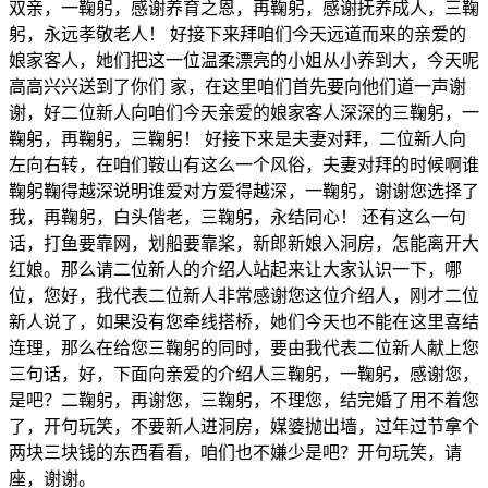
双亲，一鞠躬，感谢养育之恩，再鞠躬，感谢抚养成人，三鞠
躬，永远孝敬老人！ 好接下来拜咱们今天远道而来的亲爱的
娘家客人，她们把这一位温柔漂亮的小姐从小养到大，今天呢
高高兴兴送到了你们 家，在这里咱们首先要向他们道一声谢
谢，好二位新人向咱们今天亲爱的娘家客人深深的三鞠躬，一
鞠躬，再鞠躬，三鞠躬！ 好接下来是夫妻对拜，二位新人向
左向右转，在咱们鞍山有这么一个风俗，夫妻对拜的时候啊谁
鞠躬鞠得越深说明谁爱对方爱得越深，一鞠躬，谢谢您选择了
我，再鞠躬，白头偕老，三鞠躬，永结同心！ 还有这么一句
话，打鱼要靠网，划船要靠桨，新郎新娘入洞房，怎能离开大
红娘。那么请二位新人的介绍人站起来让大家认识一下，哪
位，您好，我代表二位新人非常感谢您这位介绍人，刚才二位
新人说了，如果没有您牵线搭桥，她们今天也不能在这里喜结
连理，那么在给您三鞠躬的同时，要由我代表二位新人献上您
三句话，好，下面向亲爱的介绍人三鞠躬，一鞠躬，感谢您，
是吧？二鞠躬，再谢您，三鞠躬，不理您，结完婚了用不着您
了，开句玩笑，不要新人进洞房，媒婆抛出墙，过年过节拿个
两块三块钱的东西看看，咱们也不嫌少是吧？开句玩笑，请
座，谢谢。