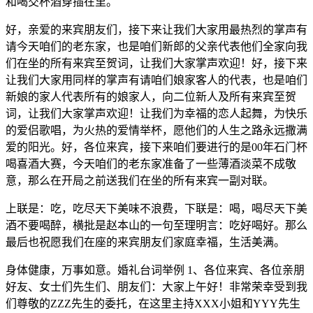
和喝交杯酒穿插在里。
好，亲爱的来宾朋友们，接下来让我们大家用最热烈的掌声有
请今天咱们的老东家，也是咱们新郎的父亲代表他们全家向我
们在坐的所有来宾至贺词，让我们大家掌声欢迎！好，接下来
让我们大家用同样的掌声有请咱们娘家客人的代表，也是咱们
新娘的家人代表所有的娘家人，向二位新人及所有来宾至贺
词，让我们大家掌声欢迎！让我们为幸福的恋人起舞，为快乐
的爱侣歌唱，为火热的爱情举杯，愿他们的人生之路永远撒满
爱的阳光。好，各位来宾，接下来咱们要进行的是00年石门杯
喝喜酒大赛，今天咱们的老东家准备了一些薄酒淡菜不成敬
意，那么在开局之前送我们在坐的所有来宾一副对联。
上联是：吃，吃尽天下美味不浪费，下联是：喝，喝尽天下美
酒不要喝醉，横批是赵本山的一句至理明言：吃好喝好。那么
最后也祝愿我们在座的来宾朋友们家庭幸福，生活美满。
身体健康，万事如意。婚礼台词举例 1、各位来宾、各位亲朋
好友、女士们先生们、朋友们：大家上午好！非常荣幸受到我
们尊敬的ZZZ先生的委托，在这里主持XXX小姐和YYY先生