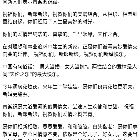
向新人们表示真诚的祝福。
祝福你们，新郎新娘，祝贺你们的美满结合。从相识、相恋到
喜结良缘，你们经历了人生最美好的时光。
你们的爱情是纯洁的、真挚的。千里姻缘，天作之合。
在对理想和事业追求中建立的新家，正是你们谱写美妙爱情交
向曲的延伸。 祝福你们，新郎新娘，祝贺你们新婚快乐。
中国有句俗话：“男大当婚，女大当嫁”。两性结合的爱情是人
间“天伦之乐”的最大快乐。
今年洞房花烛夜，来年生个胖娃娃。愿你们良霄花烛更明亮，
新婚更甜蜜。
真诚祝愿共浴爱河的俊男倩女，尝遍人生欢愉和甘甜。 祝福
你们，新郎新娘，祝贺你们爱情之树常青。
愿你们相新相敬，恩恩爱爱，和和睦睦，白头偕老；愿你们尊
敬父母，孝心甘情愿不变，依然是个好儿子、好女儿，这要当