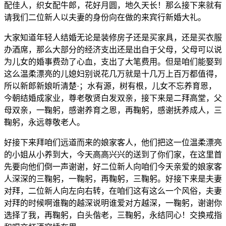
配佳人，织女配牛郎，花好月圆，地久天长！那么接下来就有
请我们二位新人以夫妻的身份向在做的来宾行新婚大礼。
大家知道年轻人结婚无论是装修房子还是买家具，还是买衣服
办酒席，那么大部分的经济支出还是出自于父母，父母可以说
为儿女的婚事费劲了心血，支出了大笔费用。但是咱们能娶到
这么温柔漂亮的儿媳妇别说花几万就是十几万上百万都值得，
所以新郎新娘听清楚·；水有源，树有根，儿女不忘养育恩，
今朝结婚成家业，尊老敬贤白发双亲，接下来是二拜高堂，父
母双亲，一鞠躬，感谢养育之恩，再鞠躬，感谢抚养成人，三
鞠躬，永远尊敬老人。
好接下来拜咱们远道而来的娘家客人，他们把这一位温柔漂亮
的小姐从小养到大，今天高高兴兴的送到了你们家，在这里首
先要向他们倒一声谢谢，好二位新人向咱们今天亲爱的娘家客
人深深的三鞠躬，一鞠躬，再鞠躬，三鞠躬。好接下来是夫妻
对拜，二位新人向左向右转，在咱们这有这么一个风俗，夫妻
对拜的时候啊谁鞠的越深说明谁爱对方越深，一鞠躬，谢谢你
选择了我，再鞠躬，白头偕老，三鞠躬，永结同心！交换戒指