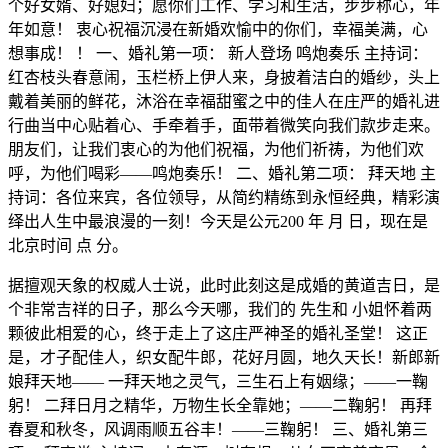
个好女婿、好媳妇；愿你们工作、学习和生活，步步称心，年
年如意！ 衷心祝福沉浸在新婚欢愉中的你们，幸福美满，心
想事成！ ！ 一、婚礼第一项： 新人登场 鸣炮奏乐 主持词：
红杏枝头春意闹，玉栏桥上伊人来，身披着洁白的婚纱，头上
戴着美丽的鲜花，沐浴在幸福甜蜜之中的佳人在庄严的婚礼进
行曲当中心贴着心、手牵着手，面带着微笑向我们款步走来。
朋友们，让我们衷心的为他们祝福，为他们祈祷，为他们欢
呼，为他们喝彩——鸣炮奏乐！ 二、婚礼第二项： 拜天地 主
持词：各位来宾，各位领导，从简约精练到永恒经典，精彩演
绎出人生中最浪漫的一刻！今天是公元200 年 月 日，现在是
北京时间 点 分。
据擅观天象的权威人士说，此时此刻这是成婚的黄道吉日，是
个非常吉祥的日子，那么今天哪，我们的 先生和 小姐怀着两
颗彼此相爱的心，终于走上了这庄严神圣的婚礼圣堂！ 这正
是，才子配佳人，织女配牛郎，花好月圆，地久天长！新郎新
娘拜天地—— 一拜天地之灵气，三生石上有姻缘；——一鞠
躬！ 二拜日月之精华，万物生长全靠她；——二鞠躬！ 再拜
春夏和秋冬，风调雨顺五谷丰！——三鞠躬！ 三、婚礼第三