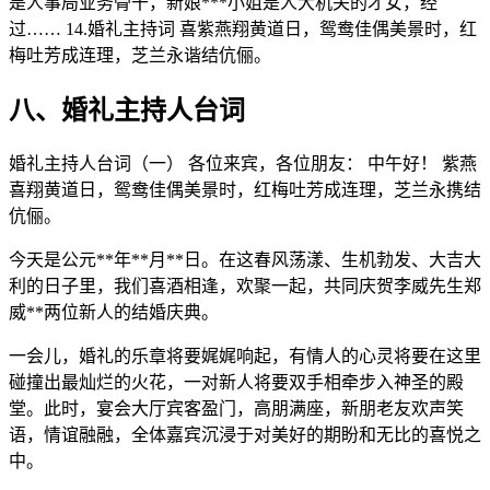
是人事局业务骨干，新娘***小姐是人大机关的才女，经
过…… 14.婚礼主持词 喜紫燕翔黄道日，鸳鸯佳偶美景时，红
梅吐芳成连理，芝兰永谐结伉俪。
八、婚礼主持人台词
婚礼主持人台词（一） 各位来宾，各位朋友： 中午好！ 紫燕
喜翔黄道日，鸳鸯佳偶美景时，红梅吐芳成连理，芝兰永携结
伉俪。
今天是公元**年**月**日。在这春风荡漾、生机勃发、大吉大
利的日子里，我们喜酒相逢，欢聚一起，共同庆贺李威先生郑
威**两位新人的结婚庆典。
一会儿，婚礼的乐章将要娓娓响起，有情人的心灵将要在这里
碰撞出最灿烂的火花，一对新人将要双手相牵步入神圣的殿
堂。此时，宴会大厅宾客盈门，高朋满座，新朋老友欢声笑
语，情谊融融，全体嘉宾沉浸于对美好的期盼和无比的喜悦之
中。