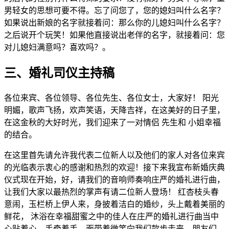
男轻女的思想可要不得。忘了问您了，您的媳妇叫什么名字？
如果说出新娘的名字就接着问：那么你的儿媳妇叫什么名字？
之后说开个玩笑！如果他直接说出老伴的名字，就接着问：您
对儿媳妇满意吗？喜欢吗？。
三、婚礼司仪主持稿
各位来宾、各位领导、各位先生、各位女士，大家好！ 阳光
明媚，歌声飞扬，欢声笑语，天降吉祥，在这美好的日子里，
在这金秋的大好时光，我们迎来了一对情侣 先生和 小姐幸福
的结合。
在这里首先请允许我代表二位新人以及他们的家人对各位来宾
的光临表示衷心的感谢和热烈的欢迎！接下来我宣布新婚庆典
仪式现在开始，好，请我们的音响师奏响庄严的婚礼进行曲，
让我们大家以最热烈的掌声有请二位新人登场！ 红杏枝头春
意闹，玉栏桥上伊人来，身披着洁白的婚纱，头上戴着美丽的
鲜花， 沐浴在幸福甜蜜之中的佳人在庄严的婚礼进行曲当中
心贴着心、手牵着手，面带着微笑向我们款步走来。朋友们，