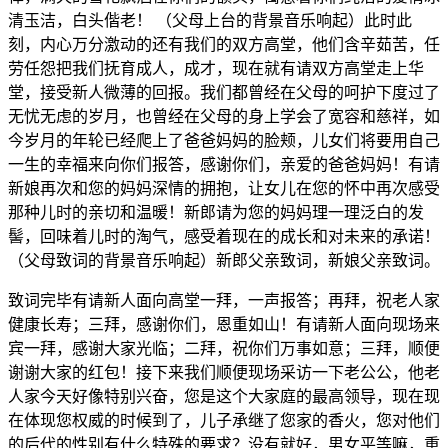
清玉洁，白头偕老！ （父母上台的背景音乐响起）此时此
刻，内心万分激动的还有我们的双方高堂，他们含辛茹苦，任
劳任怨把我们抚育成人，成才，现在就有请双方高堂走上华
堂，接受新人微薄的回报。我们都曾经在父母的呵护下度过了
无忧无虑的岁月，也曾经在父母的身上学会了宽容和慈祥，如
今岁月的年轮已经爬上了爸爸妈妈的脸颊，儿女们将要用自己
一生的幸福来向你们报答，感谢你们，亲爱的爸爸妈妈！有请
新娘再次和您的妈妈深情的拥抱，让女儿在您的怀中再次感受
那种儿时的亲切和温暖！新郎请为您的妈妈理一理泛白的发
髻，回味着儿时的淘气，感受着现在的成长和对未来的承诺！
（父母致词的背景音乐响起）新郎父亲致词，新娘父亲致词。
致词完毕有请新人面向高堂一拜，一声报答；再拜，祝老人家
健康长寿；三拜，感谢你们，恩重如山！有请新人面向现场来
宾一拜，感谢大家光临；二拜，祝你们万事如意；三拜，顺便
谢谢大家的红包！接下来我们顺便现场采访一下老公公，他老
人家今天好像特别兴奋，您是这个大家庭的最高领导，现在现
在体现您权威的时候到了，儿子承继了您家的香火，您对他们
的后代的性别有什么特殊的要求？没有就好，男女平等嘛，重