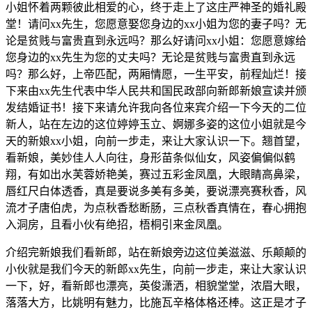
小姐怀着两颗彼此相爱的心，终于走上了这庄严神圣的婚礼殿
堂！请问xx先生，您愿意娶您身边的xx小姐为您的妻子吗？无
论是贫贱与富贵直到永远吗？那么好请问xx小姐：您愿意嫁给
您身边的xx先生为您的丈夫吗？无论是贫贱与富贵直到永远
吗？那么好，上帝匹配，两厢情愿，一生平安，前程灿烂！接
下来由xx先生代表中华人民共和国民政部向新郎新娘宣读并颁
发结婚证书！接下来请允许我向各位来宾介绍一下今天的二位
新人，站在左边的这位婷婷玉立、婀娜多姿的这位小姐就是今
天的新娘xx小姐，向前一步走，来让大家认识一下。翘首望，
看新娘，美妙佳人人向往，身形苗条似仙女，风姿偏偏似鹤
翔，有如出水芙蓉娇艳美，赛过五彩金凤凰，大眼睛高鼻梁，
唇红尺白体透香，真是要说多美有多美，要说漂亮赛秋香，风
流才子唐伯虎，为点秋香愁断肠，三点秋香真情在，春心拥抱
入洞房，且看小伙有绝招，梧桐引来金凤凰。
介绍完新娘我们看新郎，站在新娘旁边这位美滋滋、乐颠颠的
小伙就是我们今天的新郎xx先生，向前一步走，来让大家认识
一下，好，看新郎也漂亮，英俊潇洒，相貌堂堂，浓眉大眼，
落落大方，比姚明有魅力，比施瓦辛格体格还棒。这正是才子