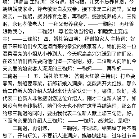
项： 拜高堂 主持词：水有源，树有根，儿女不忘养育恩，今
朝结婚成家业，尊老敬贤白发双亲，接下来是二拜高堂，父母
双亲，一鞠躬，感谢养育之恩，再鞠躬，感谢抚养成人，三鞠
躬，永远孝敬老人！ 一拜父母养我身，——一鞠躬！ 再拜爹
娘教我心，——二鞠躬！ 尊老爱幼当铭记，和睦黄土变成
金！——三鞠躬！ 四、婚礼第四项： 拜谢娘家人 主持词：好
接下来拜咱们今天远道而来的亲爱的娘家客人，她们把这一位
温柔漂亮的小姐从小养到大，今天呢高高兴兴送到了你们家，
在这里咱们首先要向他们道一声谢谢，好，二位新人向咱们今
天亲爱的娘家客人深深的三鞠躬：一鞠躬——，再鞠躬——，
三鞠躬——！ 五、婚礼第五项： 答谢大红娘 主持词：打鱼要
靠网，划船要靠桨，新郎新娘入洞房，怎能离开大红娘。那么
请二位新人的介绍人站起来让大家认识一下，哪位，您好，我
代表二位新人非常感谢您这位介绍人，刚才二位新人说了，如
果没有您牵线搭桥，她们今天也不能在这里喜结连理，那么在
给您三鞠躬的同时，要由我代表二位新人献上您三句话，好，
下面向亲爱的介绍人三鞠躬： ——一鞠躬，感谢您，是吧？
——二鞠躬，再谢您，——三鞠躬，不理您，结完婚了用不着
您了，开句玩笑，不要新人进洞房，媒婆抛出墙，过年过节拿