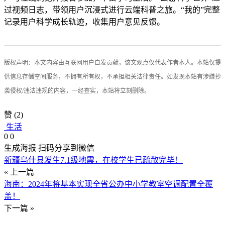
过视频日志，带领用户沉浸式进行云端科普之旅。“我的”完整
记录用户科学成长轨迹，收集用户意见反馈。
版权声明：本文内容由互联网用户自发贡献，该文观点仅代表作者本人。本站仅提
供信息存储空间服务，不拥有所有权，不承担相关法律责任。如发现本站有涉嫌抄
袭侵权/违法违规的内容，一经查实，本站将立刻删除。
赞
(2)
生活
0
0
生成海报
扫码分享到微信
新疆乌什县发生7.1级地震，在校学生已疏散完毕！
« 上一篇
海南：2024年将基本实现全省公办中小学教室空调配置全覆
盖！
下一篇 »