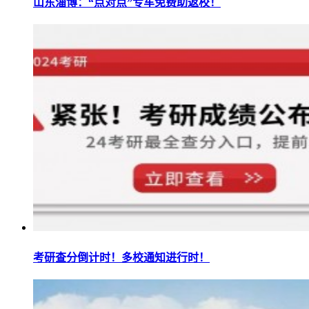
山东淄博：“点对点”专车免费助返校！
考研查分倒计时！多校通知进行时！