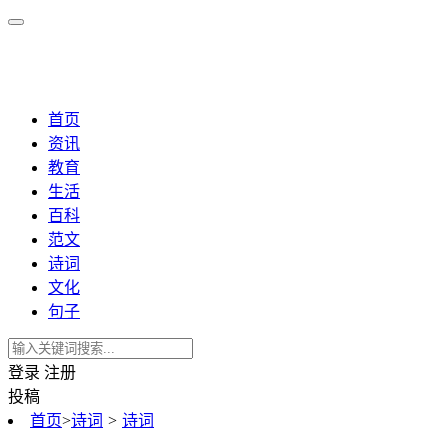
首页
资讯
教育
生活
百科
范文
诗词
文化
句子
登录
注册
投稿
首页
>
诗词
>
诗词