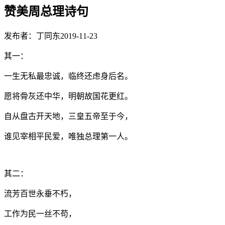
赞美周总理诗句
发布者：丁同东
2019-11-23
其一：
一生无私最忠诚，临终还虑身后名。
愿将骨灰还中华，明朝故国花更红。
自从盘古开天地，三皇五帝至于今，
谁见宰相平民爱，唯独总理第一人。
其二：
流芳百世永垂不朽，
工作为民一丝不苟，