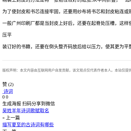
为了使封皮和书芯连接牢固，还要用纱布将书芯和封皮粘连或
一般广州印刷厂都是当封皮上好后，还要在起脊处压槽，这样
压平
装订好的书籍，还要在倒头整齐码放后给以压力，使其更为平
版权声明：本文内容由互联网用户自发贡献，该文观点仅代表作者本人。本站仅提
赞
(2)
诗词
0
0
生成海报
扫码分享到微信
吴姓羊年诗词歌赋取名
« 上一篇
描写夏至的古诗词有哪些