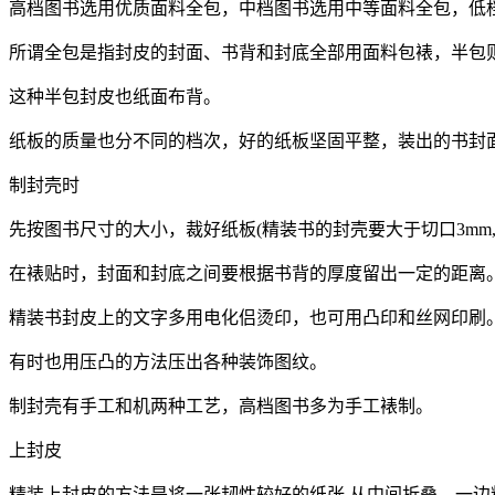
高档图书选用优质面料全包，中档图书选用中等面料全包，低
所谓全包是指封皮的封面、书背和封底全部用面料包裱，半包
这种半包封皮也纸面布背。
纸板的质量也分不同的档次，好的纸板坚固平整，装出的书封
制封壳时
先按图书尺寸的大小，裁好纸板(精装书的封壳要大于切口3mm
在裱贴时，封面和封底之间要根据书背的厚度留出一定的距离
精装书封皮上的文字多用电化侣烫印，也可用凸印和丝网印刷
有时也用压凸的方法压出各种装饰图纹。
制封壳有手工和机两种工艺，高档图书多为手工裱制。
上封皮
精装上封皮的方法是将一张韧性较好的纸张.从中间折叠，一