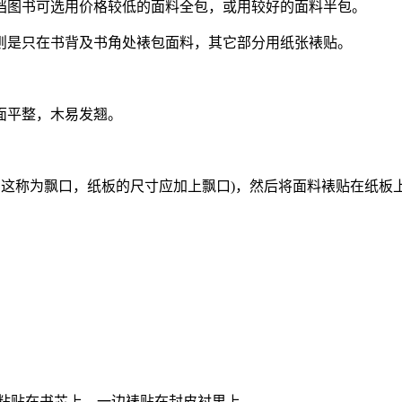
档图书可选用价格较低的面料全包，或用较好的面料半包。
则是只在书背及书角处裱包面料，其它部分用纸张裱贴。
面平整，木易发翘。
,这称为飘口，纸板的尺寸应加上飘口)，然后将面料裱贴在纸板
。
。
边粘贴在书芯上，一边裱贴在封皮衬里上。