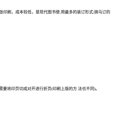
纸张印刷，成本较低，是现代图书使.用最多的装订形式;骑马订的
需要将印页切成对开进行折页(印刷上版的方 法也不同)。