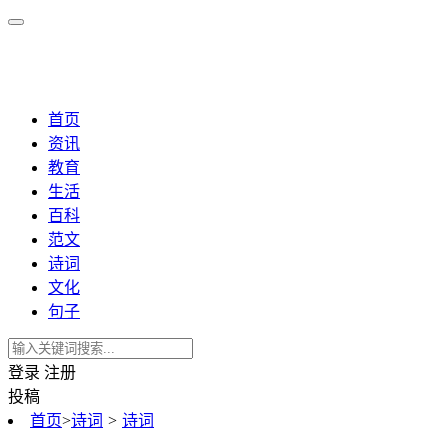
首页
资讯
教育
生活
百科
范文
诗词
文化
句子
登录
注册
投稿
首页
>
诗词
>
诗词