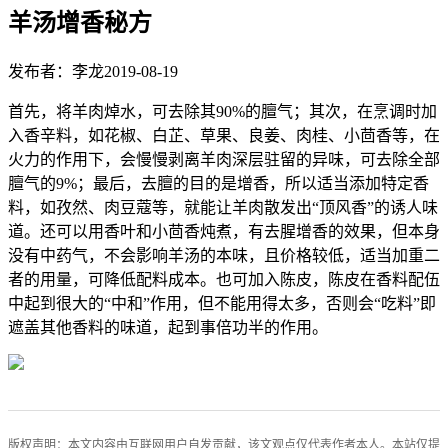
羊汤增香秘方
发布者：李龙
2019-08-19
首先，将羊肉焯水，可去除其90%的膻气；其次，在烹调时加
入香辛料，如花椒、白芷、草果、良姜、肉桂、小茴香等，在
火力的作用下，会慢慢剥离羊肉深层驻留的异味，可去除全部
膻气的9%；最后，去膻的目的是增香，所以适当添加特定香
料，如孜然、肉豆蔻等，就能让羊肉散发出“顶风香”的诱人味
道。还可以用香叶和小茴香炖煮，有去腥增香的效果，但本身
没有中药气，不会影响羊汤的本味，且价格较低，适当加重二
者的用量，可降低配料成本。也可加入陈皮，陈皮在香料配伍
中起到很大的“中和”作用，但不能用得太多，否则会“吃料”即
遮盖其他香料的味道，起到事倍功半的作用。
版权声明：本文内容由互联网用户自发贡献，该文观点仅代表作者本人。本站仅提