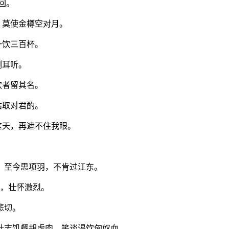
回。
 莫使金樽空对月。
一饮三百杯。
侧耳听。
饮者留其名。
沽取对君酌。
这天，再遮不住我眼。
。 至今思项羽，不肯过江东。
啸，壮怀激烈。
悲切。
壮志饥餐胡虏肉，笑谈渴饮匈奴血。