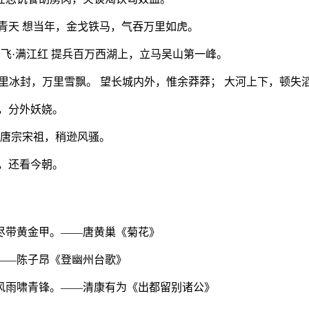
青天 想当年，金戈铁马，气吞万里如虎。
飞·满江红 提兵百万西湖上，立马吴山第一峰。
，千里冰封，万里雪飘。 望长城内外，惟余莽莽； 大河上下，顿失
，分外妖娆。
 唐宗宋祖，稍逊风骚。
，还看今朝。
城尽带黄金甲。——唐黄巢《菊花》
。——陈子昂《登幽州台歌》
山风雨啸青锋。——清康有为《出都留别诸公》