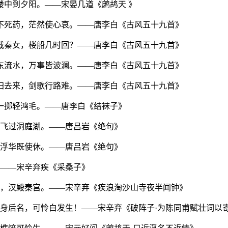
楼中到夕阳。——宋晏几道《鹧鸪天 》
采不死药，茫然使心哀。——唐李白《古风五十九首》
市载秦女，楼船几时回？——唐李白《古风五十九首》
华东流水，万事皆波澜。——唐李白《古风五十九首》
复归去来，剑歌行路难。——唐李白《古风五十九首》
山一掷轻鸿毛。——唐李白《结袜子》
吟飞过洞庭湖。——唐吕岩《绝句》
到浮华既使休。——唐吕岩《绝句》
。——宋辛弃疾《采桑子》
处是，汉殿秦宫。——宋辛弃《疾浪淘沙山寺夜半闻钟》
前身后名，可怜白发生！——宋辛弃《破阵子·为陈同甫赋壮词以