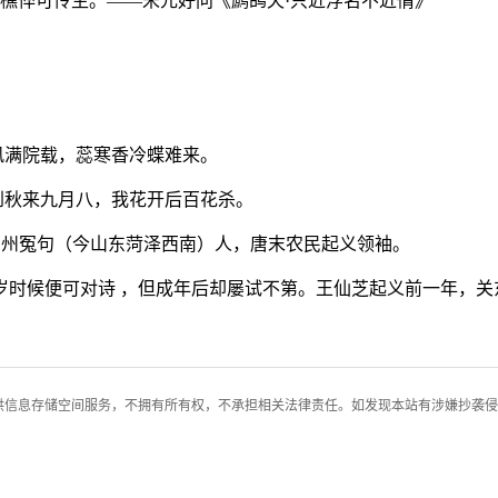
均樵悴可怜生。——宋元好问《鹧鸪天·只近浮名不近情》
风满院载，蕊寒香冷蝶难来。
待到秋来九月八，我花开后百花杀。
），曹州冤句（今山东菏泽西南）人，唐末农民起义领袖。
岁时候便可对诗 ，但成年后却屡试不第。王仙芝起义前一年，关
供信息存储空间服务，不拥有所有权，不承担相关法律责任。如发现本站有涉嫌抄袭侵