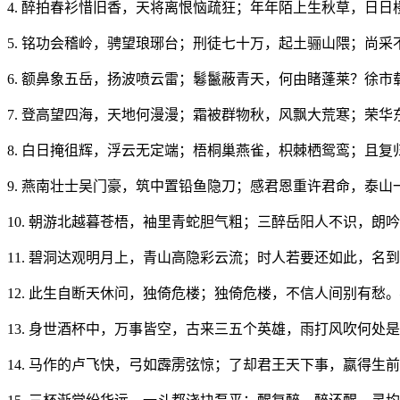
4. 醉拍春衫惜旧香，天将离恨恼疏狂；年年陌上生秋草，日日
5. 铭功会稽岭，骋望琅琊台；刑徒七十万，起土骊山隈；尚
6. 额鼻象五岳，扬波喷云雷；鬈鬣蔽青天，何由睹蓬莱？徐
7. 登高望四海，天地何漫漫；霜被群物秋，风飘大荒寒；荣
8. 白日掩徂辉，浮云无定端；梧桐巢燕雀，枳棘栖鸳鸾；且
9. 燕南壮士吴门豪，筑中置铅鱼隐刀；感君恩重许君命，泰
10. 朝游北越暮苍梧，袖里青蛇胆气粗；三醉岳阳人不识，朗
11. 碧洞达观明月上，青山高隐彩云流；时人若要还如此，名
12. 此生自断天休问，独倚危楼；独倚危楼，不信人间别有愁
13. 身世酒杯中，万事皆空，古来三五个英雄，雨打风吹何
14. 马作的卢飞快，弓如霹雳弦惊；了却君王天下事，嬴得生