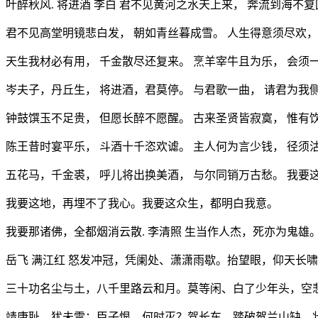
叶醉秋风. 将进酒 李白 君不见黄河之水天上来， 奔流到海不复
君不见高堂明镜悲白发， 朝如青丝暮成雪。 人生得意须尽欢，
天生我材必有用， 千金散尽还复来。 烹羊宰牛且为乐， 会须
岑夫子，丹丘生， 将进酒，君莫停。 与君歌一曲， 请君为我
钟鼓馔玉不足贵， 但愿长醉不愿醒。 古来圣贤皆寂寞， 惟有
陈王昔时宴平乐， 斗酒十千恣欢谑。 主人何为言少钱， 径须
五花马，千金裘， 呼儿将出换美酒， 与尔同销万古愁。 我要
我要这地，再埋不了我心。我要这众生，都明白我意。
我要那诸佛，全都烟消云散. 李清照 生当作人杰，死亦为鬼雄
岳飞 满江红 怒发冲冠，凭阑处、潇潇雨歇。抬望眼，仰天长
三十功名尘与土，八千里路云和月。莫等闲、白了少年头，空
靖康耻，犹未雪；臣子恨，何时灭？驾长车、踏破贺兰山缺。