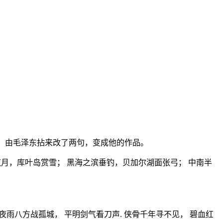
品，由毛泽东拈来改了两句，变成他的作品。
揽月，库叶岛赏雪； 黑海之滨垂钓，贝加尔湖面张弓； 中南半
。
夜雨八方战孤城， 平明剑气看刀声. 侠骨千年寻不见， 碧血红