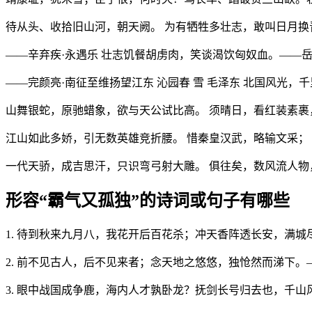
待从头、收拾旧山河，朝天阙。 为有牺牲多壮志，敢叫日月换
——辛弃疾·永遇乐 壮志饥餐胡虏肉，笑谈渴饮匈奴血。——岳
——完颜亮·南征至维扬望江东 沁园春 雪 毛泽东 北国风光
山舞银蛇，原驰蜡象，欲与天公试比高。 须晴日，看红装素裹
江山如此多娇，引无数英雄竞折腰。 惜秦皇汉武，略输文采；
一代天骄，成吉思汗，只识弯弓射大雕。 俱往矣，数风流人物
形容“霸气又孤独”的诗词或句子有哪些
1. 待到秋来九月八，我花开后百花杀；冲天香阵透长安，满
2. 前不见古人，后不见来者；念天地之悠悠，独怆然而涕下
3. 眼中战国成争鹿，海内人才孰卧龙？抚剑长号归去也，千