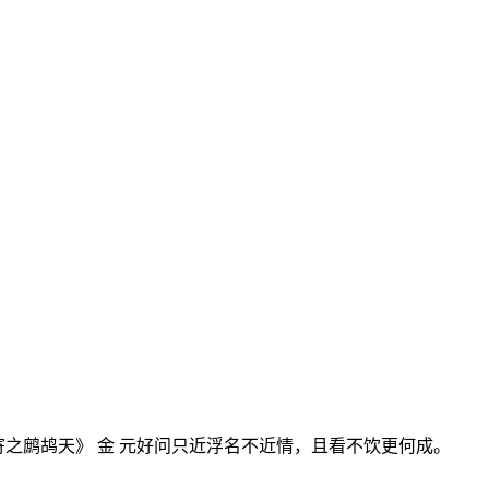
寄之鹧鸪天》 金 元好问只近浮名不近情，且看不饮更何成。