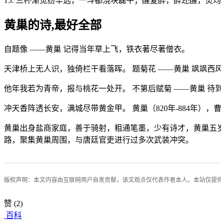
15. 三杯渐觉纷华远，一斗都浇块磊平；醒复醉，醉还醒，灵
黄巢的诗,最好全部
自题像 ——黄巢 记得当年草上飞，铁衣著尽著僧衣。
天津桥上无人识，独倚栏干看落晖。 题菊花 ——黄巢 飒飒西
他年我若为青帝，报与桃花一处开。 不第后赋菊 ——黄巢 
冲天香阵透长安，满城尽带黄金甲。 黄巢（820年-884年
黄巢出身盐商家庭，善于骑射，粗通笔墨，少有诗才，黄巢五
路，聚集黄巢周围，与唐廷官吏进行过多次武装冲突。
版权声明：本文内容由互联网用户自发贡献，该文观点仅代表作者本人。本站仅提
赞
(2)
百科