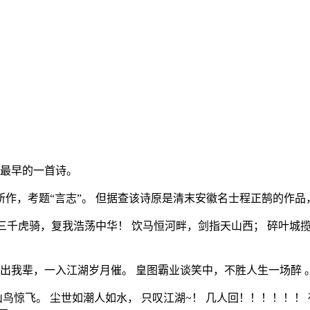
东最早的一首诗。
时所作，考题“言志”。 但据查该诗原是清末安徽名士程正鹄的作
三千虎骑，复我浩荡中华！ 饮马恒河畔，剑指天山西； 碎叶城
云出我辈，一入江湖岁月催。 皇图霸业谈笑中，不胜人生一场醉 
鸟惊飞。 尘世如潮人如水， 只叹江湖~！ 几人回！！！！！！ 