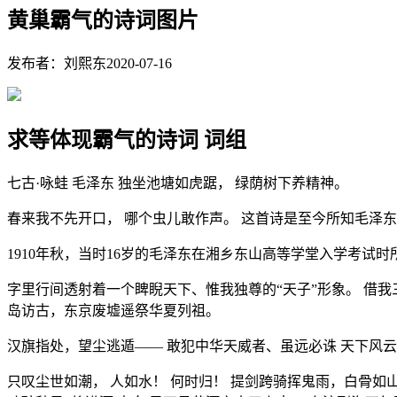
黄巢霸气的诗词图片
发布者：刘熙东
2020-07-16
求等体现霸气的诗词 词组
七古·咏蛙 毛泽东 独坐池塘如虎踞， 绿荫树下养精神。
春来我不先开口， 哪个虫儿敢作声。 这首诗是至今所知毛泽
1910年秋，当时16岁的毛泽东在湘乡东山高等学堂入学考试
字里行间透射着一个睥睨天下、惟我独尊的“天子”形象。 借我
岛访古，东京废墟遥祭华夏列祖。
汉旗指处，望尘逃遁—— 敢犯中华天威者、虽远必诛 天下风
只叹尘世如潮， 人如水！ 何时归！ 提剑跨骑挥鬼雨，白骨如山