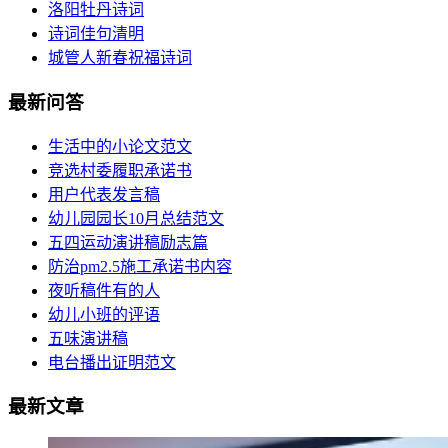
洛阳牡丹诗词
诗词佳句清明
城管人新春祝福诗词
最新问答
生活中的小论文范文
竞选村委履职承诺书
用户代表发言稿
幼儿园园长10月总结范文
五四运动演讲稿励志篇
防治pm2.5施工承诺书内容
夜听稿件有的人
幼儿小班的评语
五味演讲稿
电台播出证明范文
最新文章