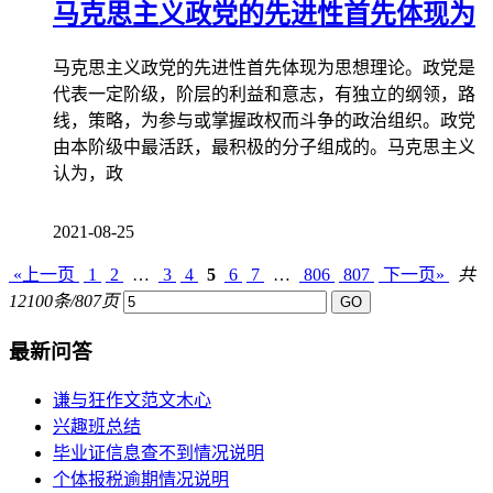
马克思主义政党的先进性首先体现为
马克思主义政党的先进性首先体现为思想理论。政党是
代表一定阶级，阶层的利益和意志，有独立的纲领，路
线，策略，为参与或掌握政权而斗争的政治组织。政党
由本阶级中最活跃，最积极的分子组成的。马克思主义
认为，政
2021-08-25
«上一页
1
2
…
3
4
5
6
7
…
806
807
下一页»
共
12100条/807页
最新问答
谦与狂作文范文木心
兴趣班总结
毕业证信息查不到情况说明
个体报税逾期情况说明