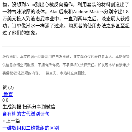
物，没想到Alan别出心裁反向操作，利用套装的材料创造出了
一种气味浓厚的液体。Alan后来和Andrew Masters分别拿出1.8
万美元投入到液态屁事业中，一直到两年之后，液态屁大获成
功，订单像潮水一样涌了过来。购买者的使用办法之多甚至超
过了他们的想象。
版权声明：本文内容由互联网用户自发贡献，该文观点仅代表作者本人。本站仅提
供信息存储空间服务，不拥有所有权，不承担相关法律责任。如发现本站有涉嫌抄
袭侵权/违法违规的内容，一经查实，本站将立刻删除。
赞
(2)
教育
0
0
生成海报
扫码分享到微信
含有柳的古代送别诗句
« 上一篇
一维数组和二维数组的区别