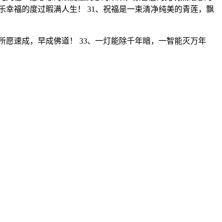
乐幸福的度过暇满人生！ 31、祝福是一束清净纯美的青莲，飘
所愿速成，早成佛道！ 33、一灯能除千年暗，一智能灭万年