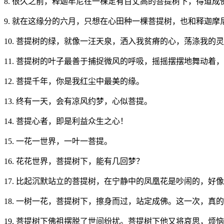
8. 很久之前，释迦牟尼在一棵足有百丈高的菩提树下，得道成
9. 就在这缘分的六月，只想在心田种一棵菩提树，也和释迦
10. 菩提树的绿，就像一汪天泉，洒入我贫瘠的心，荡涤我
11. 菩提树的叶子最善于捕捉微风的呼吸，摇摇摆摆地舞动着
12. 菩提千年，你是我红尘中最美的缘。
13. 终有一天，会有凉风约梦，心似菩提。
14. 菩提心者，即是利益众生之心！
15. 一花一世界，一叶一菩提。
16. 花花世界，菩提树下，能有几回梦？
17. 比起沉默站立的菩提树，在宁静中的凤凰花是吵闹的，好
18. 一树一花，菩提树下，擦身而过，站定成佛。这一次，真
19. 菩提树下佛祖摆脱了世间纷扰。菩提树下他又将哀思，烦