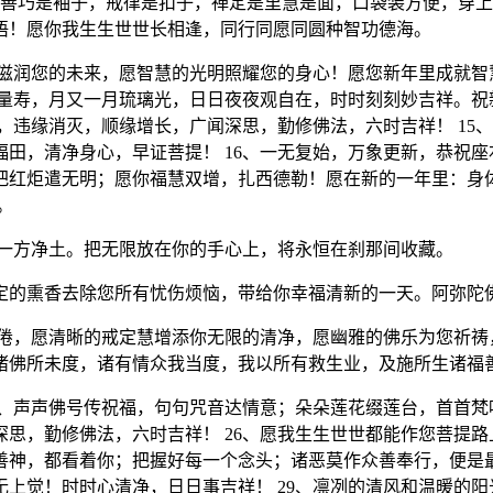
善巧是袖子，戒律是扣子，禅定是里慧是面，口袋装方便，穿上吧
语！愿你我生生世世长相逢，同行同愿同圆种智功德海。
流滋润您的未来，愿智慧的光明照耀您的身心！愿您新年里成就智
无量寿，月又一月琉璃光，日日夜夜观自在，时时刻刻妙吉祥。
康，违缘消灭，顺缘增长，广闻深思，勤修佛法，六时吉祥！ 1
田，清净身心，早证菩提！ 16、一无复始，万象更新，恭祝座
把红炬遣无明；愿你福慧双增，扎西德勒！愿在新的一年里：身
。
是一方净土。把无限放在你的手心上，将永恒在刹那间收藏。
定的熏香去除您所有忧伤烦恼，带给你幸福清新的一天。阿弥陀佛
疲倦，愿清晰的戒定慧增添你无限的清净，愿幽雅的佛乐为您祈
昔诸佛所未度，诸有情众我当度，我以所有救生业，及施所生诸福
25、声声佛号传祝福，句句咒音达情意；朵朵莲花缀莲台，首首
思，勤修佛法，六时吉祥！ 26、愿我生生世世都能作您菩提路
神，都看着你；把握好每一个念头；诸恶莫作众善奉行，便是最
上觉！时时心清净，日日事吉祥！ 29、凛冽的清风和温暖的