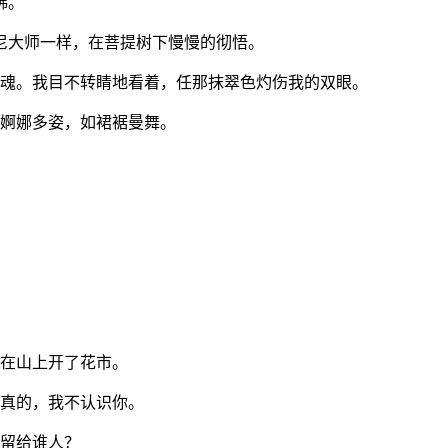
佛。
摩尼大师一样，在菩提树下慢慢的彻悟。
的灵魂。我目不转睛地看着，任那抹翠色灼伤我的双眼。
，婀娜多姿，如裙裾曼舞。
像在山上开了花市。
的真的，我不认识你。
恼留给谁人？