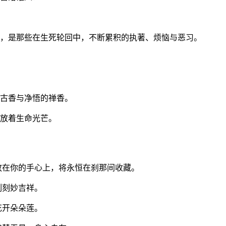
下的，是那些在生死轮回中，不断累积的执著、烦恼与恶习。
的古香与净悟的禅香。
释放着生命光芒。
放在你的手心上，将永恒在刹那间收藏。
刻刻妙吉祥。
花开朵朵莲。