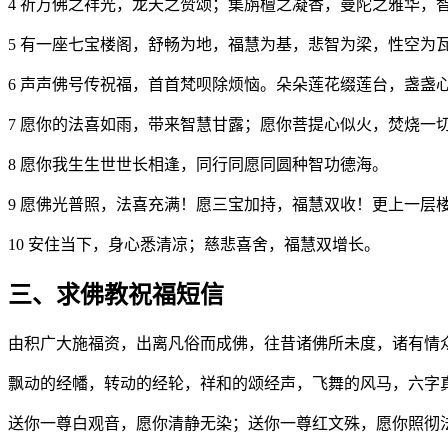
4 祈万佛之祥光，龙天之赞颂；集旃檀之凝香，曼陀之雅华，
5 有一座七宝楼阁，舒畅为地，福慧为基，悲智为梁，性空为
6 声声佛号传祝福，首首梵呗除烦恼。朵朵莲花缀莲台，盏
7 愿你的法喜如雨，带来智慧甘露；愿你菩提心似火，焚烧一
8 愿你我生生世世长相逢，同行同愿同圆种智功德海。
9 愿佛光普照，法喜充满！愿三宝加持，福慧双收！更上一层
10 安住当下，身心悉清凉；慈悲喜舍，福慧双增长。
三、求佛教祝福短信
由积广大施福资，出离凡俗而成佛，往昔诸佛所未度，诸有情
飘动的经幡，转动的经轮，祥和的颂经声，飞舞的风马，六字
送你一尊白观音，愿你清静无染；送你一尊红文殊，愿你照彻