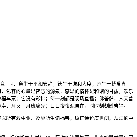
意！ 4、道生于平和安静，德生于谦和大度，慈生于博爱真
海，包容的心量是智慧的源泉，感恩的情怀是和谐的甘露，欢乐
单程车票；它没有彩排；每一刻都是现场直播；佛菩萨，人天善
量寿，月又一月琉璃光；日日夜夜观自在，时时刻刻妙吉祥。
我以所有救生业，及施所生诸福善，愿证佛位度世间，从烦恼中