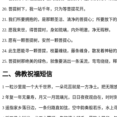
20. 菩提树下，我一站千年，只为等菩提花开。
21. 我们所要拥抱的，是那颗圣洁、清净的菩提心；所要放
22. 愿我来世，得菩提时，身如琉璃，内外明澈，净无瑕秽。
23. 愿有一颗菩提树，安然一颗菩提心。
24. 此生愿能寻一颗菩提，枝蔓缠绕，藤条缠身，散发着神秘
25. 菩提树那绝美的绿色，就像要淌出一条溪流，弯弯绕绕，
二、佛教祝福短信
1 一粒沙里是一个大千世界，一朵花蕊就是一方净土。把无限
2 年复一年无量寿，月又一月琉璃光，日日夜夜观自在，时时
3 遥指家乡落日边，一条归路直如弦，空中韵奏般若乐，水上