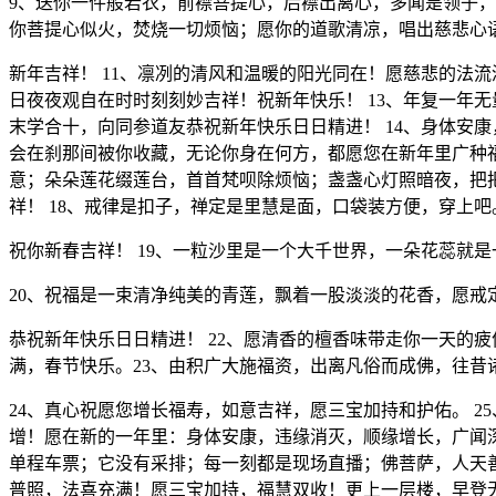
9、送你一件般若衣，前襟菩提心，后襟出离心，多闻是领子，
你菩提心似火，焚烧一切烦恼；愿你的道歌清凉，唱出慈悲心
新年吉祥！ 11、凛冽的清风和温暖的阳光同在！愿慈悲的法
日夜夜观自在时时刻刻妙吉祥！祝新年快乐！ 13、年复一年
末学合十，向同参道友恭祝新年快乐日日精进！ 14、身体安
会在刹那间被你收藏，无论你身在何方，都愿您在新年里广种福
意；朵朵莲花缀莲台，首首梵呗除烦恼；盏盏心灯照暗夜，把
祥！ 18、戒律是扣子，禅定是里慧是面，口袋装方便，穿上吧
祝你新春吉祥！ 19、一粒沙里是一个大千世界，一朵花蕊就
20、祝福是一束清净纯美的青莲，飘着一股淡淡的花香，愿戒
恭祝新年快乐日日精进！ 22、愿清香的檀香味带走你一天的
满，春节快乐。23、由积广大施福资，出离凡俗而成佛，往
24、真心祝愿您增长福寿，如意吉祥，愿三宝加持和护佑。 
增！愿在新的一年里：身体安康，违缘消灭，顺缘增长，广闻深
单程车票；它没有采排；每一刻都是现场直播；佛菩萨，人天善
普照，法喜充满！愿三宝加持，福慧双收！更上一层楼，早登无