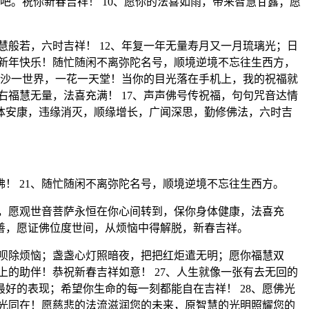
。祝你新春吉祥！ 10、愿你的法喜如雨，带来智慧甘露；愿
慧般若，六时吉祥！ 12、年复一年无量寿月又一月琉璃光；日
祝新年快乐！随忙随闲不离弥陀名号，顺境逆境不忘往生西方，
5、沙一世界，一花一天堂！当你的目光落在手机上，我的祝福就
右福慧无量，法喜充满！ 17、声声佛号传祝福，句句咒音达情
体安康，违缘消灭，顺缘增长，广闻深思，勤修佛法，六时吉
！ 21、随忙随闲不离弥陀名号，顺境逆境不忘往生西方。
祷，愿观世音菩萨永恒在你心间转到，保你身体健康，法喜充
善，愿证佛位度世间，从烦恼中得解脱，新春吉祥。
梵呗除烦恼；盏盏心灯照暗夜，把把红炬遣无明；愿你福慧双
上的助伴！恭祝新春吉祥如意！ 27、人生就像一张有去无回的
好的表现；希望你生命的每一刻都能自在吉祥！ 28、愿佛光
阳光同在！愿慈悲的法流滋润您的未来，原智慧的光明照耀您的