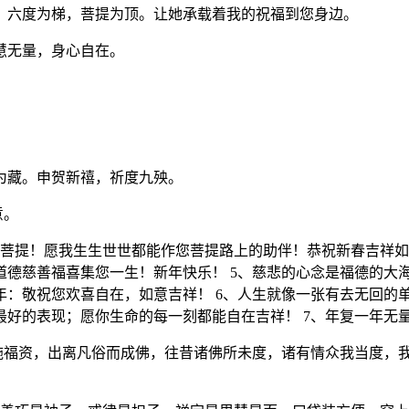
，六度为梯，菩提为顶。让她承载着我的祝福到您身边。
慧无量，身心自在。
为藏。申贺新禧，祈度九殃。
意。
菩提！愿我生生世世都能作您菩提路上的助伴！恭祝新春吉祥如
道德慈善福喜集您一生！新年快乐！ 5、慈悲的心念是福德的大
年：敬祝您欢喜自在，如意吉祥！ 6、人生就像一张有去无回的
最好的表现；愿你生命的每一刻都能自在吉祥！ 7、年复一年无
大施福资，出离凡俗而成佛，往昔诸佛所未度，诸有情众我当度，