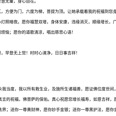
智慧无量，身心自在。
瓦，方便为门，六度为梯，菩提为顶。让她承载着我的祝福到您
盏心灯照暗夜。愿你福慧双增，身体安康，违缘消灭，顺缘增长，
切烦恼；愿你的道歌清凉，唱出慈悲心语！
楼，早登无上觉！时时心清净，日日事吉祥！
众我当度，我以所有救生业，及施所生诸福善，愿证佛位度世间
真言的祝福，佛菩萨的保佑。真心祝愿您增长福寿，如意吉祥，
法界；送你一尊黄财神，愿你妙手金银；送你一尊黑护法，愿你