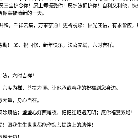
，愿三宝护念你！愿上师摄受你！愿护法拥护你！自利又利他，快
给你幸福清新的一天。
福并臻，千祥云集，万事亨通！更祈祝您：佛光庇佑，有求皆应，
德勒！ 35、祝同修，新年快乐，法喜充满，六时吉祥。
佛法，六时吉祥！
，六度为梯，菩提为顶。让他承载着我的祝福到您身边。
慧无量，身心自在。
呗除烦恼；盏盏心灯照暗夜，把把红炬遣无明；愿你福慧双增！
提！愿我生生世世都能作您菩提路上的助伴！
慧增无边！