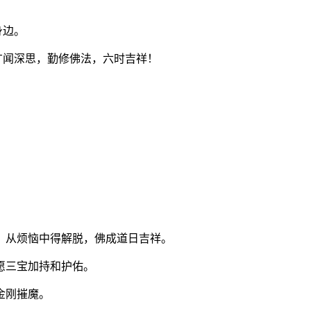
身边。
广闻深思，勤修佛法，六时吉祥！
，从烦恼中得解脱，佛成道日吉祥。
愿三宝加持和护佑。
金刚摧魔。