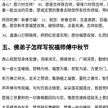
身心！愿六时吉祥！ 30、愿昼吉祥夜吉祥，昼夜六时恒吉祥
着一股淡淡的花香，愿戒定慧的熏香去除您所有忧伤烦恼，带
阿弥陀佛！新春万福！ 32、祝您：新春吉祥，吉星高照，百
愚。愿您新年里福慧双增，破除烦恼，法喜充满，吉祥如意。
34、盏盏心灯照暗夜，把把红炬遣无明；愿你福慧双增，扎西
五、佛弟子怎样写祝福师傅中秋节
真心祝愿您身体安康，违缘消灭，顺缘增长，广闻深思，勤修
有一座七宝楼阁，舒畅为地，福慧为基，悲智为梁，方便为门
祈万佛之祥光，龙天之赞颂；集旃檀之凝香，曼陀之雅华，智
声声佛号传祝福，句句咒音达情意；朵朵莲花缀莲台，首首梵
愿我三世累积的一切善根都回向与您，惟愿您速疾成就无上菩
太平盛世自在年，梵音鼓乐舞翩跹，梵香一柱向佛前，普愿福