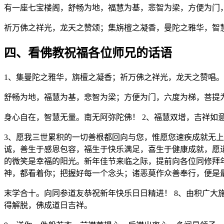
有一座七宝楼阁，舒畅为地，福慧为基，悲智为梁，方便为门
祈万佛之祥光，龙天之赞颂；集旃檀之凝香，曼陀之雅华，智
四、看佛教祝福各位师兄的话语
1、集曼陀之雅华，旃檀之凝香；祈万佛之祥光，龙天之赞唱。
舒畅为地，福慧为基，悲智为梁；方便为门，六度为梯，菩提
身心自在，智慧无量。南无阿弥陀佛！ 2、福慧双增，吉祥如
3、愿我三世累积的一切善根都回向与您，惟愿您速疾成就无上
诚，善生于感恩包容，福生于快乐满足，喜生于健康成就，愿
的微笑是幸福的阳光。新年佳节来临之际，提前向各位同修拜
神，都看着你；把握好每一个念头；诸恶莫作众善奉行，便是
末学合十。向同参道友恭祝新年快乐日日精进！ 8、由积广
得解脱，佛成道日吉祥。