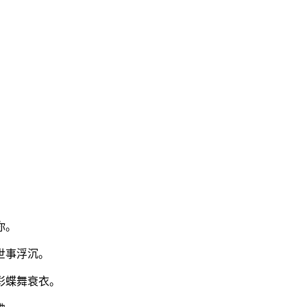
你。
世事浮沉。
彩蝶舞衰衣。