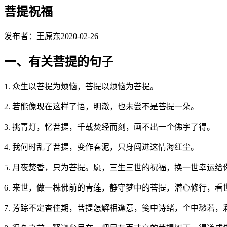
菩提祝福
发布者：王原东
2020-02-26
一、有关菩提的句子
1. 众生以菩提为烦恼，菩提以烦恼为菩提。
2. 若能像现在这样了悟，明澈，也未尝不是菩提一朵。
3. 挑青灯，忆菩提，千载焚经而刻，画不出一个佛字了得。
4. 我何时乱了菩提，变作春泥，只身闯进这情海红尘。
5. 月夜焚香，只为菩提。愿，三生三世的祝福，换一世幸运给
6. 来世，做一株佛前的青莲，静守梦中的菩提，潜心修行，看
7. 芳踪不定杳佳期，菩提怎解相逢意，笺中诗绪，个中愁若，